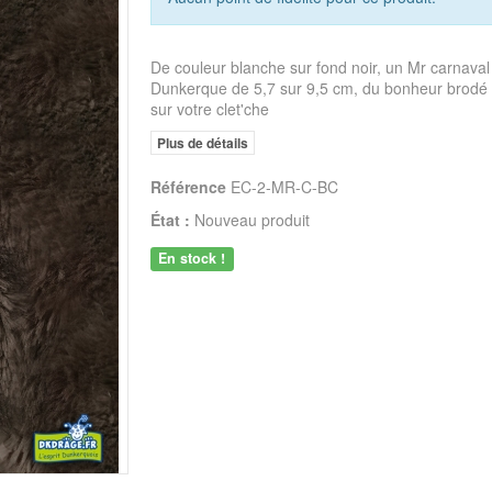
De couleur blanche sur fond noir, un Mr carnaval
Dunkerque de 5,7 sur 9,5 cm, du bonheur brodé
sur votre clet'che
Plus de détails
Référence
EC-2-MR-C-BC
État :
Nouveau produit
En stock !