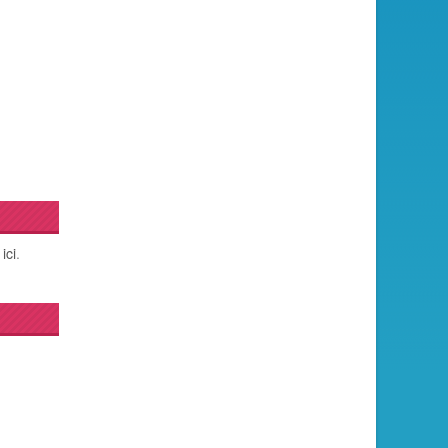
t
ici
.