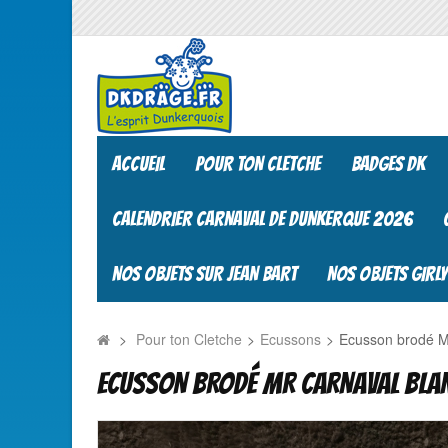
ACCUEIL
POUR TON CLETCHE
BADGES DK
CALENDRIER CARNAVAL DE DUNKERQUE 2026
NOS OBJETS SUR JEAN BART
NOS OBJETS GIRLY
>
Pour ton Cletche
>
Ecussons
>
Ecusson brodé M
ECUSSON BRODÉ MR CARNAVAL BLA