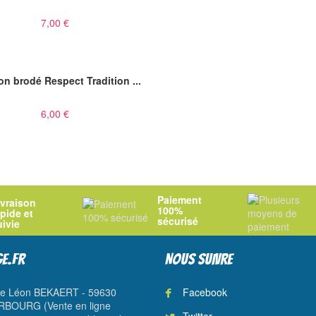
7,00 €
n brodé Respect Tradition ...
6,00 €
Paiement
ivraison
100%
apide et
sécurisé
uivie
E.FR
NOUS SUIVRE
ue Léon BEKAERT - 59630
Facebook
BOURG (Vente en ligne
Twitter