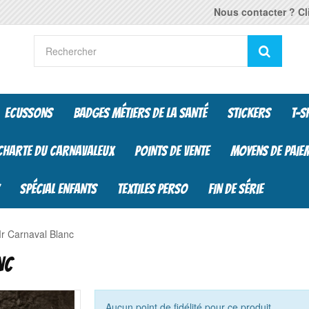
Nous contacter ? Cli
Reche
ECUSSONS
BADGES MÉTIERS DE LA SANTÉ
STICKERS
T-S
CHARTE DU CARNAVALEUX
POINTS DE VENTE
MOYENS DE PAIE
SPÉCIAL ENFANTS
TEXTILES PERSO
FIN DE SÉRIE
r Carnaval Blanc
NC
Aucun point de fidélité pour ce produit.