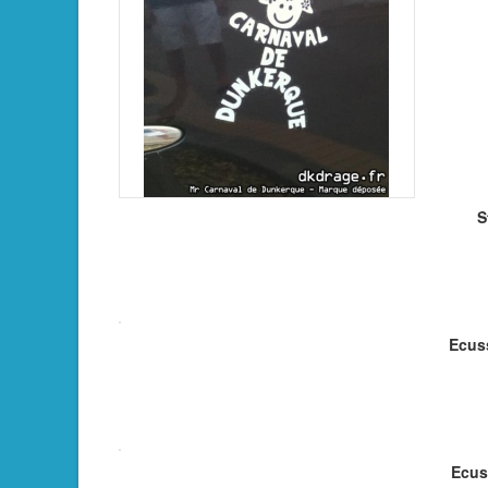
S
Ecus
Ecus