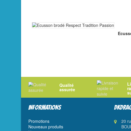
Ecusso
L
Qualité
r
assurée
s
INFORMATIONS
DKDRAG
Promotions
20 r
Nouveaux produits
BOUR