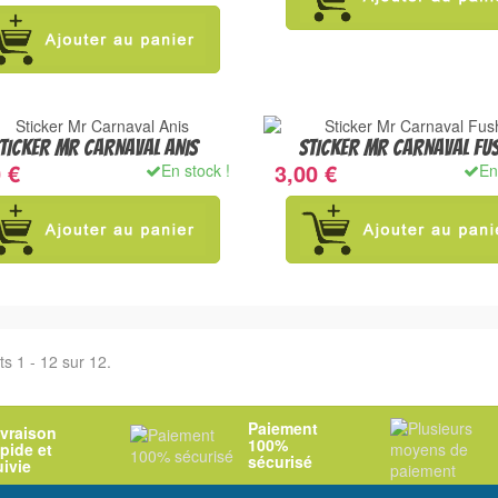
TICKER MR CARNAVAL ANIS
STICKER MR CARNAVAL FU
 €
3,00 €
En stock !
En
ts 1 - 12 sur 12.
Paiement
ivraison
100%
apide et
sécurisé
uivie