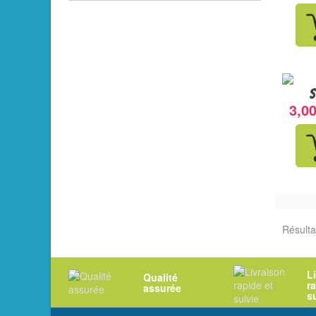
S
3,00
Résulta
L
Qualité
r
assurée
s