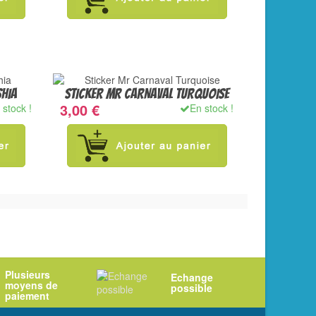
SHIA
STICKER MR CARNAVAL TURQUOISE
3,00 €
 stock !
En stock !
Plusieurs
Echange
moyens de
possible
paiement