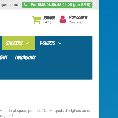
que ici ou :
Par SMS
06.58.48.24.25 (par SMS)
Mon
PANIER
MON COMPTE
rcher
compte
Connexion
(vide)
STICKERS
T-SHIRTS
MENT
LIVRAISONS
ckers de plaques, pour les Dunkerquois d'origines ou de
rage.fr !