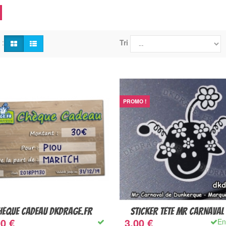
 :
Tri
PROMO !
HÈQUE CADEAU DKDRAGE.FR
STICKER TÊTE MR CARNAVAL
0 €
3,00 €
En