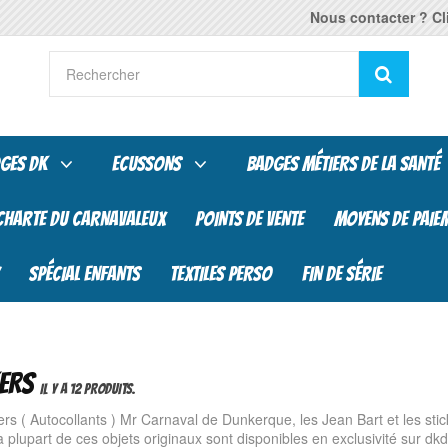
Nous contacter ? Cli
Reche
GES DK
ECUSSONS
BADGES MÉTIERS DE LA SANTÉ
CHARTE DU CARNAVALEUX
POINTS DE VENTE
MOYENS DE PAIE
SPÉCIAL ENFANTS
TEXTILES PERSO
FIN DE SÉRIE
KERS
IL Y A 12 PRODUITS.
ers ( Autocollants ) Mr Carnaval de Dunkerque, les Jean Bart et les sti
a plupart de ces objets originaux sont disponibles en exclusivité sur dkd