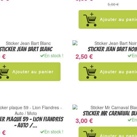
5,00 €
STICKER JEAN BART BLANC
STICKER JEAN BART NOI
 €
2,50 €
En stock !
En
STICKER MR CARNAVAL BL
ER PLAQUE 59 - LION FLANDRES
3,00 €
En
- AUTO /...
 €
En stock !