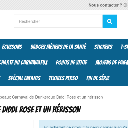
Nous contacter ? Cli
Reche
ECUSSONS
BADGES MÉTIERS DE LA SANTÉ
STICKERS
T-S
CHARTE DU CARNAVALEUX
POINTS DE VENTE
MOYENS DE PAIE
SPÉCIAL ENFANTS
TEXTILES PERSO
FIN DE SÉRIE
peaux Carnaval de Dunkerque Diddl Rose et un hérisson
DIDDL ROSE ET UN HÉRISSON
En achetant ce produit tu peux gagner jusqu'