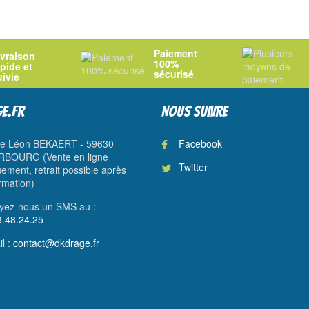
Paiement
ivraison
100%
apide et
sécurisé
uivie
E.FR
NOUS SUIVRE
ue Léon BEKAERT - 59630
Facebook
BOURG (Vente en ligne
Twitter
ement, retrait possible après
rmation)
yez-nous un SMS au :
8.48.24.25
l :
contact@dkdrage.fr