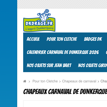
ACCUEIL
POUR TON CLETCHE
BADGES DK
CALENDRIER CARNAVAL DE DUNKERQUE 2026
NOS OBJETS SUR JEAN BART
NOS OBJETS GIRLY
>
Pour ton Cletche
>
Chapeaux de carnaval
>
Cha
CHAPEAUX CARNAVAL DE DUNKERQUE 