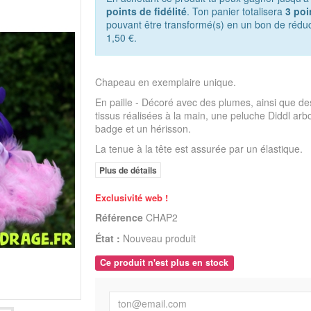
points de fidélité
. Ton panier totalisera
3
poi
pouvant être transformé(s) en un bon de réduc
1,50 €
.
Chapeau en exemplaire unique.
En paille - Décoré avec des plumes, ainsi que des
tissus réalisées à la main, une peluche
Diddl arb
badge et un hérisson
.
La tenue à la tête est assurée par un élastique.
Plus de détails
Exclusivité web !
Référence
CHAP2
État :
Nouveau produit
Ce produit n'est plus en stock