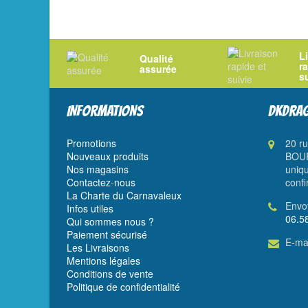
L
Qualité
r
assurée
s
INFORMATIONS
DKDRAG
Promotions
20 r
Nouveaux produits
BOUR
Nos magasins
uniqu
Contactez-nous
confi
La Charte du Carnavaleux
Envo
Infos utiles
06.5
Qui sommes nous ?
Paiement sécurisé
E-mai
Les Livraisons
Mentions légales
Conditions de vente
Politique de confidentialité