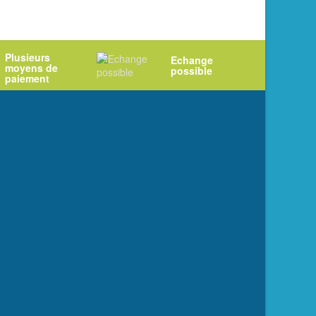
Plusieurs
Echange
moyens de
possible
paiement