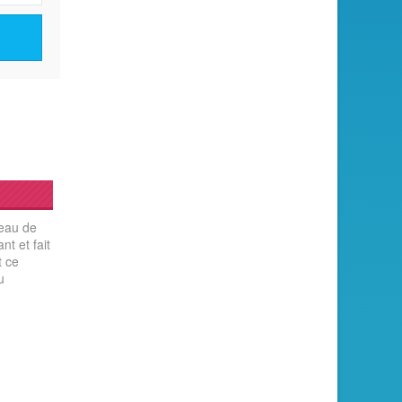
peau de
t et fait
t ce
u