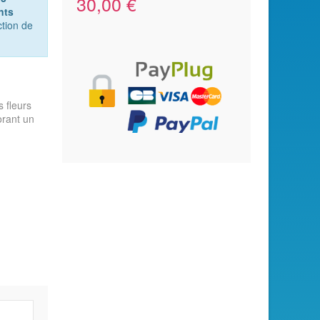
30,00 €
nts
tion de
 fleurs
orant un