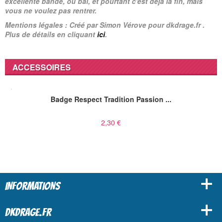
excellente bande, ou bal, et pourtant c'est déjà la fin, mais
vous ne voulez pas rentrer.
Mentions légales : Créé par Simon Vérove pour dkdrage.fr .
Plus de détails en cliquant
ici
.
ACCESSOIRES
Badge Respect Tradition Passion ...
2,30 €
INFORMATIONS
DKDRAGE.FR