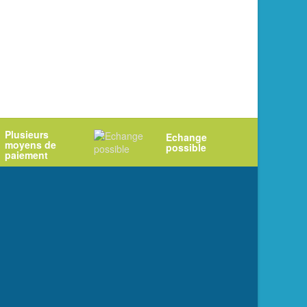
Plusieurs
Echange
moyens de
possible
paiement