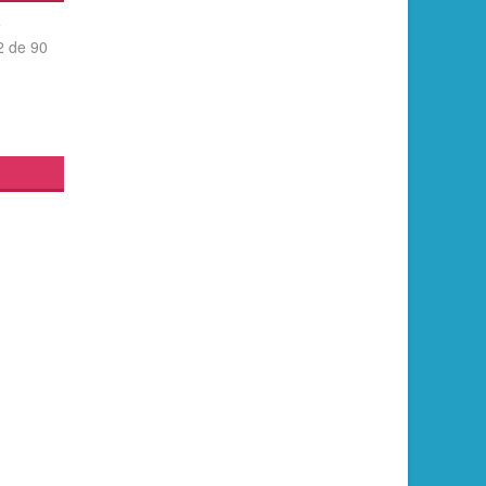
é
2 de 90