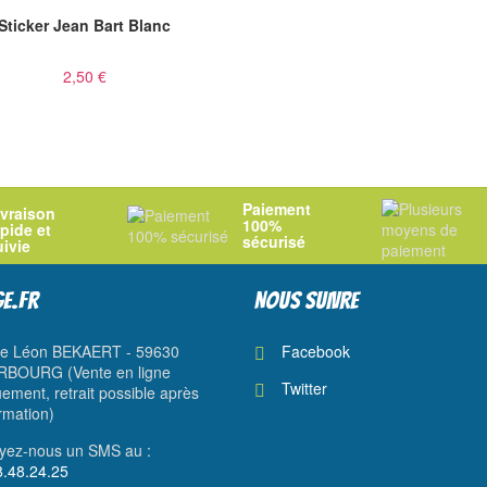
Sticker Jean Bart Blanc
2,50 €
Paiement
ivraison
100%
apide et
sécurisé
uivie
E.FR
NOUS SUIVRE
ue Léon BEKAERT - 59630
Facebook
BOURG (Vente en ligne
Twitter
ement, retrait possible après
rmation)
yez-nous un SMS au :
8.48.24.25