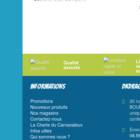
L
Qualité
r
assurée
s
INFORMATIONS
DKDRAG
Promotions
20 r
Nouveaux produits
BOUR
Nos magasins
uniqu
Contactez-nous
confi
La Charte du Carnavaleux
Envo
Infos utiles
06.5
Qui sommes nous ?