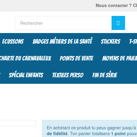
Nous contacter ? Cl
Reche
ECUSSONS
BADGES MÉTIERS DE LA SANTÉ
STICKERS
T-S
CHARTE DU CARNAVALEUX
POINTS DE VENTE
MOYENS DE PAIE
SPÉCIAL ENFANTS
TEXTILES PERSO
FIN DE SÉRIE
En achetant ce produit tu peux gagner jusqu'
de fidélité
. Ton panier totalisera
1
point
pouva